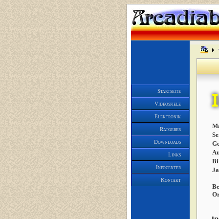
Startseite
Videospiele
Elektronik
Ma
Ratgeber
Se
Downloads
Ge
Au
Links
Bi
Infocenter
J
Kontakt
Be
Or
In