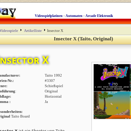
-
-
Videospielplatinen
Automaten
Arcade Elektronik
Videospiele
Artikelliste
Insector X
Insector X (Taito, Original)
Insector X
nufacturer:
Taito 1992
rien-Nr.:
#3307
nre:
Schießspiel
sführung
:
Original
ldlage:
Horizontal
amma :
Ja
sonderheiten:
iginal
Taito Board
sector X
ist ein Shooter von Taito