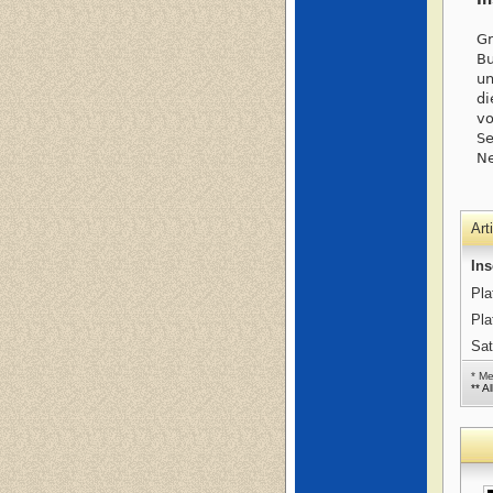
Gr
Bu
un
di
vo
Se
Ne
Art
Ins
Pla
Pla
Sat
* M
** A