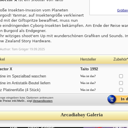
oße Insekten-Invasion vom Planeten
Größere
rgoid! Yanmar, auf Insektengröße verkleinert
d mit der Giftspritze bewaffnet, muss nun
e eindringenden Cyborg-Insekten bekämpfen. Am Ende der Reise war
n Burgoid als Endgegner.
hr witziges shoot'em Up mit wunderschönen Grafiken und Sounds. Ins
w Zealand Story Hardware.
Author:
Tom Gröger
19.09.2025
ikel
Hersteller
Zubehör
ector X
Taito 1992
tine im Spezialbad waschen
Was ist das?
tine im Antistatik-Beutel liefern
Was ist das?
z Platinenfüße (4 Stück)
Was ist das?
enge eingeben bzw. Optionen ankreuzen
lle Preise inkl.MwSt., zzgl.
Versandkosten
Arcadiabay Galeria