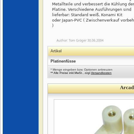
Metallteile und verbessert die Kühlung de
Platine. Verschiedene Ausführungen sind
lieferbar: Standard weiß, Konami Kit
oder Japan-PVC ( Zwischenverkauf vorbeh
)
Author:
Tom Gröger
30.06.2004
Artikel
Platinenfüsse
* Menge eingeben bzw. Optionen ankreuzen
** Alle Preise inkl.MwSt., zzgl.
Versandkosten
Arcad