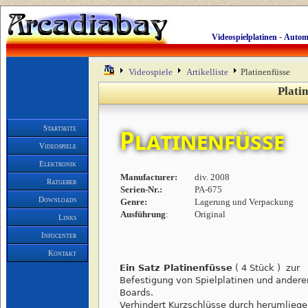
-
Videospielplatinen
Autom
Videospiele
Artikelliste
Platinenfüsse
Platin
Startseite
Platinenfüsse
Videospiele
Elektronik
Manufacturer:
div. 2008
Ratgeber
Serien-Nr.:
PA-675
Downloads
Genre:
Lagerung und Verpackung
Ausführung
:
Original
Links
Infocenter
Kontakt
Ein Satz Platinenfüsse
( 4 Stück ) zur
Befestigung von Spielplatinen und andere
Boards.
Verhindert Kurzschlüsse durch herumlieg