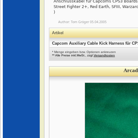
Anschlusskabel für Capcoms CPS3 Boards
Street Fighter 2+, Red Earth, SFIII, Warzar
)
Author:
Tom Gröger
05.04.2005
Artikel
Capcom Auxiliary Cable Kick Harness für C
* Menge eingeben bzw. Optionen ankreuzen
** Alle Preise inkl.MwSt., zzgl.
Versandkosten
Arcad