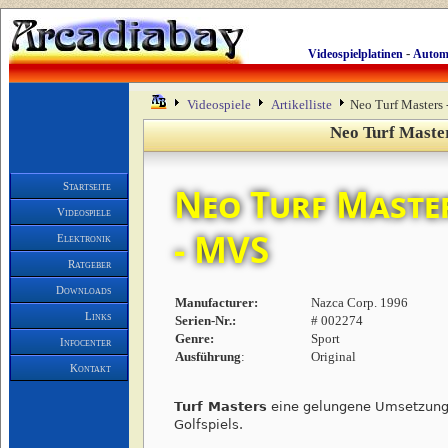
-
Videospielplatinen
Autom
Videospiele
Artikelliste
Neo Turf Masters
Neo Turf Maste
Startseite
Neo Turf Maste
Videospiele
- MVS
Elektronik
Ratgeber
Downloads
Manufacturer:
Nazca Corp. 1996
Links
Serien-Nr.:
# 002274
Genre:
Sport
Infocenter
Ausführung
:
Original
Kontakt
Turf Masters
eine gelungene Umsetzung
Golfspiels.