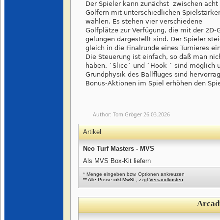
Der Spieler kann zunächst zwischen acht
Golfern mit unterschiedlichen Spielstärke
wählen. Es stehen vier verschiedene
Golfplätze zur Verfügung, die mit der 2D-G
gelungen dargestellt sind. Der Spieler ste
gleich in die Finalrunde eines Turnieres ein
Die Steuerung ist einfach, so daß man nic
haben. `Slice´ und `Hook ´ sind möglich 
Grundphysik des Ballfluges sind hervorra
Bonus-Aktionen im Spiel erhöhen den Spi
Author:
Tom Gröger
26.03.2026
Artikel
Neo Turf Masters - MVS
Als MVS Box-Kit liefern
* Menge eingeben bzw. Optionen ankreuzen
** Alle Preise inkl.MwSt., zzgl.
Versandkosten
Arcad