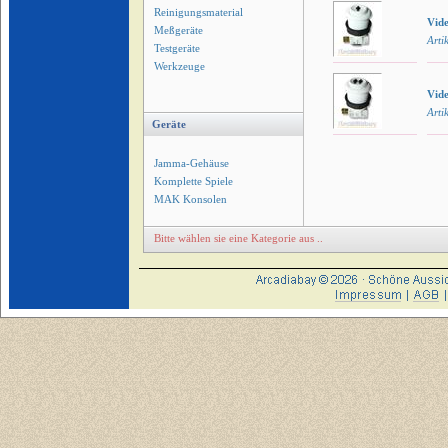
Reinigungsmaterial
Vide
Meßgeräte
Arti
Testgeräte
Werkzeuge
Vide
Arti
Geräte
Jamma-Gehäuse
Komplette Spiele
MAK Konsolen
Bitte wählen sie eine Kategorie aus ..